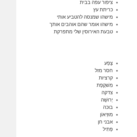
ציפור עפה בבית
כריתת עץ
מישהו שמנסה להטביע אותי
מישהו אומר שהם אוהבים אותך
טבעת האירוסין שלי מתפרקת
צֶפַע
חסר מזל
קרציות
מִשׁקֶפֶת
צדקה
יְרוּשָׁה
בוכה
מוּזֵיאוֹן
אבני חן
פְּתִיל