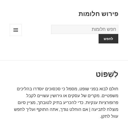
פירוש חלומות
מילון
החלומות
תפריטים
ווידג'טים
לִשְׁפּוֹט
חולם לבוא בפני שופט, מסמל כי סכסוכים יוסדרו בהליכים
משפטיים. מקרים של עסקים או גירושין עשויים לקבל
פרופורציות ענקיות. כדי להכריע בתיק לטובתך, מציין סיום
מוצלח לתביעה | אם הוחלט נגדך, אתה התוקף ועליך לחפש
עוול לתקן.