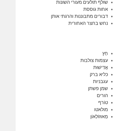
שולף תולעים מעורי השונות
אחות גוססת
דבורים מתבוננות והרגתי אותן
נחש בחצר האחורית
חֵץ
עצמות צולבות
אֲדִישׁוּת
כליא ברק
עגבניות
שמן פשתן
הורים
טוֹרף
מולאטו
מַאוּזוֹלֵאוֹן