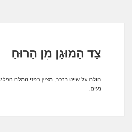
צַד הַמוּגָן מִן הַרוּחַ
חולם על שייט ברכב, מציין בפני המלח הפלג
נעים.