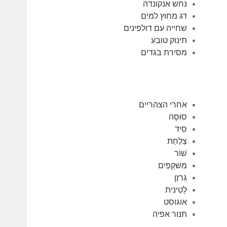
נחש אנקונדה
דג מחוץ למים
שחייה עם דולפינים
תינוק טובע
מסירת בגדים
אחרי הצהריים
סוּסָה
סִיד
צַלַחַת
שׁוֹר
מִשׁקָפַיִם
גַרזֶן
לָטִינִית
אוגוסט
תנור אפיה