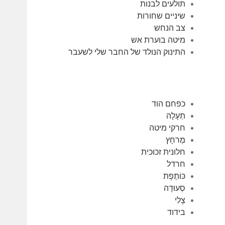
תולעים לבנות
שיניים שחורות
צב הנחש
מיטה בוערת אש
התינוק הנולד של החבר שלי לשעבר
כפחם הוד
תְעָלָה
חרקי מיטה
מֶרחָץ
חלונית זכוכית
חרדל
כּוֹתֶפֶת
סְעוּדָה
צָלִי
בידוד