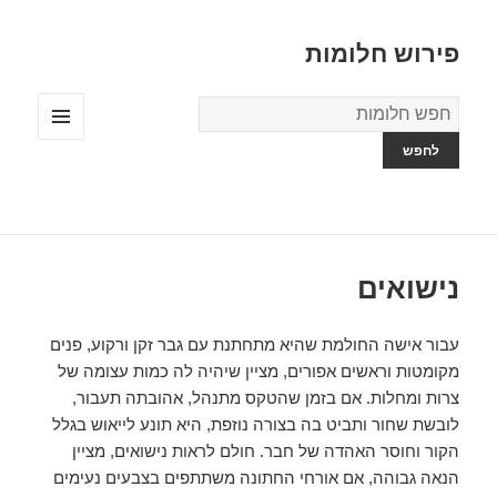
פירוש חלומות
מילון
החלומות
תפריטים
ווידג'טים
נישואים
עבור אישה החולמת שהיא מתחתנת עם גבר זקן ורקוע, פנים
מקומטות וראשים אפורים, מציין שיהיה לה כמות עצומה של
צרות ומחלות. אם בזמן שהטקס מתנהל, אהובתה תעבור,
לובשת שחור ותביט בה בצורה נוזפת, היא תונע לייאוש בגלל
הקור וחוסר האהדה של חבר. חולם לראות נישואים, מציין
הנאה גבוהה, אם אורחי החתונה משתתפים בצבעים נעימים