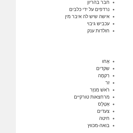
חבר בהריון
נרדפים על ידי כלבים
אישה שיש לה איבר מין
עכביש גיבוי
חולדות ענק
אָחוּ
שקדים
רִקמָה
זר
רֹאשׁ מִנזָר
מרחצאות טורקיים
אַטְלָס
צעדים
חיטה
בואה-מכווץ