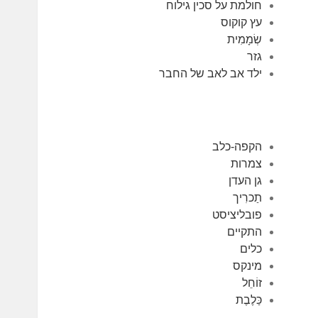
חולמת על סכין גילוח
עץ קוקוס
שְׂמָמִית
גזר
ילד אב לאב של החבר
הקפה-כלב
צמרות
גן העדן
תַכרִיך
פובליציסט
התקיים
כלים
מינקס
זוֹחֵל
כַּלֶבֶת