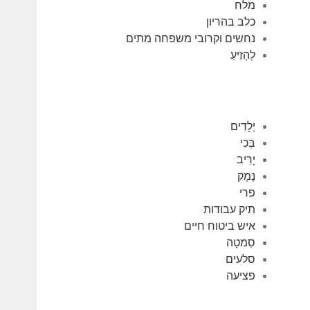
מלח
כלב בהריון
נחשים וקרובי משפחה מתים
לְהָזִיעַ
יְלָדִים
בְּכִי
יָרִיב
נֶמֶק
פרי
תיק עבודות
איש ביטוח חיים
סִמטָה
סלעים
פציעה