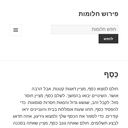
פירוש חלומות
מילון
החלומות
תפריטים
ווידג'טים
כֶּסֶף
חולם למצוא כסף, מציין דאגות קטנות, אבל הרבה
אושר. השינויים יבואו בהמשך. לשלם כסף, מציין חוסר
מזל. לקבל זהב, שגשוג גדול והנאות חסרות סגסוגות. כדי
להפסיד כסף, תחוו שעות אומללות בבית והעניינים יראו
קודרים. כדי לספור את הכסף שלך ולמצוא גירעון, אתה תדאג
לבצע תשלומים. חולם שאתה גונב כסף, מציין שאתה בסכנה