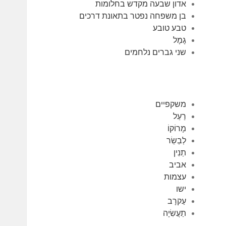
אדון שבעה מקדש בחלומות
בן משפחה נפטר בתאונת דרכים
טבע טובע
גָמָל
שני גברים נלחמים
משקפיים
רַעַל
מָרוֹקוֹ
לְבַשֵׂר
תַנִין
אביב
עצמות
ישו
עַקרָב
תַעֲשִׂיָה