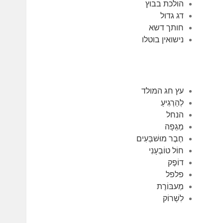
הולכת בבוץ
דג גדול
חותך דשא
נישואין בוטלו
עץ חג המולד
לְהַרְגִיעַ
הנחל
מַגֵפָה
חֶבֶר מוּשׁבַּעִים
חוֹל טוֹבְעָנִי
דוֹפֶק
פלפל
מַעבּוֹרֶת
לִשְׁרוֹק