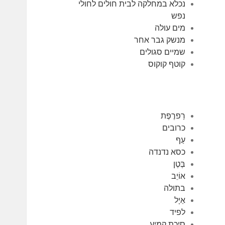
נכלא במחלקה לבית חולים לחולי
נפש
מים עולה
מנשק גבר אחר
שמיים סגולים
קוטף קוקוס
רַפרֶפֶת
כרובים
עַף
כסא נדנדה
בֶּטֶן
אוֹיֵב
בתולה
אַיָל
לפיד
סיכת קמיע