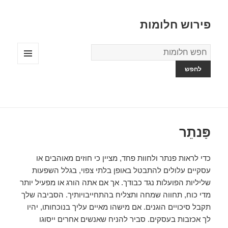
פירוש חלומות
מילון
החלומות
תפריטים
ווידג'טים
פַּנתֵר
כדי לראות פנתר ולחוות פחד, מציין כי חוזים מאוהבים או
עסקיים עלולים להתבטל באופן בלתי צפוי, בגלל השפעות
שליליות הפועלות נגד כבודך. אך אם אתה הורג או מפעיל יותר
מדי כוח, תחווה שמחה ותצליח בהתחייבויותיך. הסביבה שלך
תקבל סיכויים הוגנים. אם מישהו מאיים עליך בנוכחותו, יהיו
לך אכזבות בעסקים. סביר להניח שאנשים אחרים ייסוגו