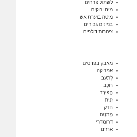
לשתול פרחים
מים ירוקים
מיטה בוערת אש
בניינים גבוהים
צינורות דולפים
מאבק בפרסים
אמריקה
לְתַעֵב
רוֹכֵב
חֲפִירָה
זֵנִית
חדק
מָתנַיִם
דרומדרי
ארזים