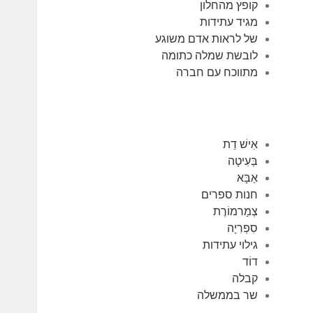
קופץ מהחלון
מגיד עתידות
של לראות אדם משוגע
לובשת שמלה כתומה
מתווכח עם חברה
אִישׁ דַת
בְּעִיטָה
אַבָּא
חנות ספרים
צְמַרמוֹרֶת
סִפְרִיָה
גילוי עתידות
דוֹד
קבלה
שר בממשלה