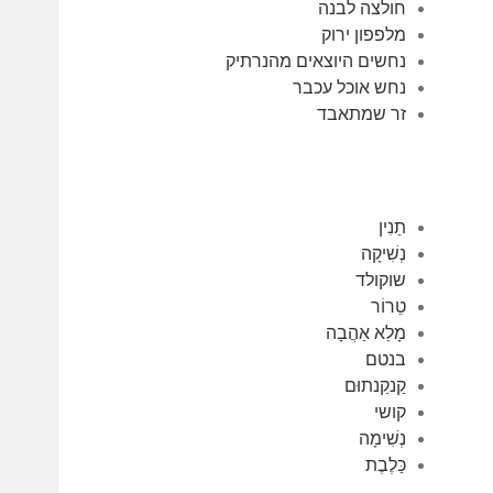
חולצה לבנה
מלפפון ירוק
נחשים היוצאים מהנרתיק
נחש אוכל עכבר
זר שמתאבד
תַנִין
נְשִׁיקָה
שוקולד
טֵרוֹר
מָלֵא אַהֲבָה
בנטם
קַנקַנתוּם
קושי
נְשִׁימָה
כַּלֶבֶת