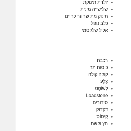
יולדת תינוקת
שלישייה מינית
תינוק מת שחוזר לחיים
כלב נופל
אליל שלקסמי
רכבת
כוסות תה
קוקה קולה
צֵלָע
לְשׁוֹטֵט
Loadstone
סידורים
דקדוק
קִיסוֹס
חץ וקשת