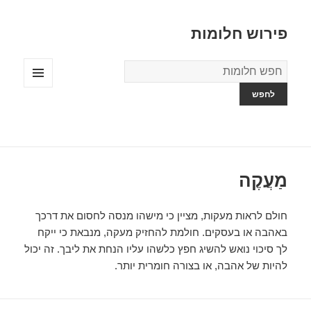
פירוש חלומות
מילון
החלומות
תפריטים
ווידג'טים
מַעֲקֶה
חולם לראות מעקות, מציין כי מישהו מנסה לחסום את דרכך
באהבה או בעסקים. חולמת להחזיק מעקה, מנבאת כי ייקח
לך סיכוי נואש להשיג חפץ כלשהו עליו הנחת את ליבך. זה יכול
להיות של אהבה, או בצורה חומרית יותר.