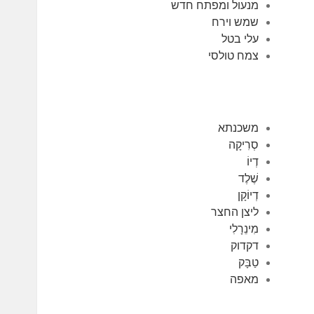
מנעול ומפתח חדש
שמש וירח
עלי בטל
צמח טולסי
משכנתא
סְרִיקָה
דְיוֹ
שֶׁלֶד
דְיוֹקָן
ליצן החצר
מִינֵרָלִי
דקדוק
טַבָּק
מאפה