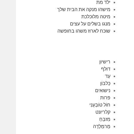
ילד מת
מישהו מנקה את הבית שלך
מיטה מלוכלכת
מנגו בשלים על עצים
שוכח לארוז משהו בחופשה
רישיון
דולף
עֵד
כַּלבּוֹן
נישואים
פרות
חוֹל טוֹבְעָנִי
קלריונט
מִזבֵּחַ
מַרמֵלָדָה