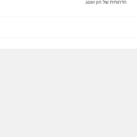
הדרגתית של הון ועונג.