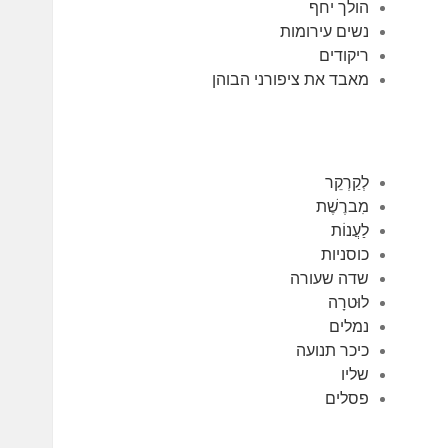
הולך יחף
נשים עירומות
ריקודים
מאבד את ציפורני הבוהן
לְקַרְקֵר
מִברֶשֶׁת
לַעֲנוֹת
כוסניות
שדה שעורה
לוּטרָה
נמלים
כיכר תנועה
שליו
פסלים