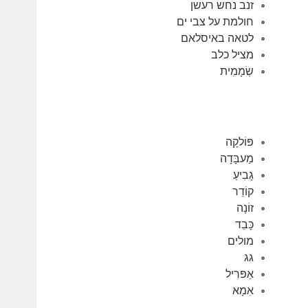
זנב נחש רעשן
חולמת על צבי ים
לטאה באיסלאם
מציל כלב
שְׂמָמִית
פּוֹלקָה
מַעבָּדָה
גָבִיעַ
קוֹדֵר
זוֹנָה
כָּבֵד
מולים
גג
אַפּרִיל
אִמָא