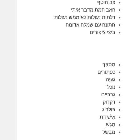
צב חוטף
האב המת מדבר איתי
דלתות נעולות לא ממש נעולות
חתונה עם שמלה אדומה
ביצי ציפורים
מִסבָּך
כפתורים
גְעִיָה
נוכל
גרביים
דקדוק
בּוּלדוֹג
אִישׁ דַת
מַגָשׁ
מבשל