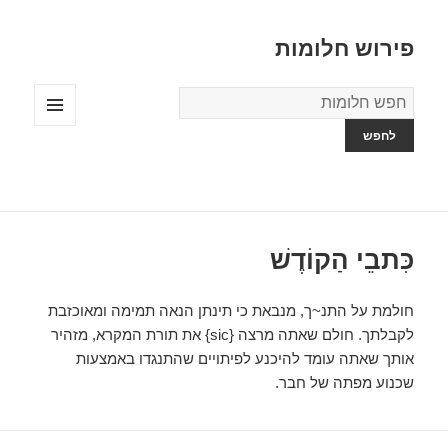
פירוש חלומות
מילון
החלומות
תפריטים
ווידג'טים
כִּתבֵי הַקוֹדֶשׁ
חולמת על התנ~ך, מנבאת כי תינתן הנאה תמימה ומאוכזבת
לקבלתך. חולם שאתה מרצה {sic} את תורת המקרא, מזהיר
אותך שאתה עומד להיכנע לפיתויים שהתנגדו באמצעות
שכנוע מפתה של חבר.