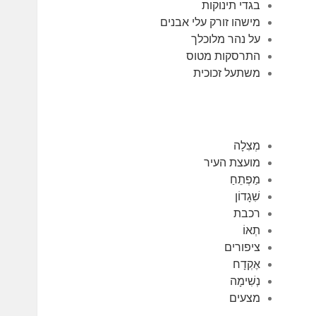
בגדי תינוקות
מישהו זורק עלי אבנים
על נהר מלוכלך
התרסקות מטוס
משתעל זכוכית
מְצִלָה
מועצת העיר
מַפְתֵחַ
שִׁגָדוֹן
רכבת
תְאוֹ
ציפורים
אֶקְדָח
נְשִׁימָה
מצעים