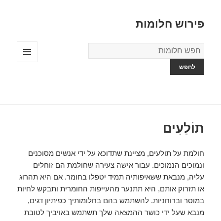
פירוש חלומות
מילון
החלומות
תפריטים
ווידג'טים
תוֹלַעִים
חולמת על תולעים, מציינת שתדוכא על ידי אנשים מסוכנים
ונמוכים הנמוכים. עבור אישה צעירה שחולמת הם זוחלים
עליה, מנבאת ששאיפותיה תמיד יטפלו בחומר. אם היא תהרוג
או תזרוק אותם, היא תתנער מהעייפות החומרית ותבקש לחיות
במוסר וברוחניות. להשתמש בהם בחלומותיך כפיתיון דגים,
מנבא שעל ידי כושר ההמצאה שלך תשתמש באויביך לטובת