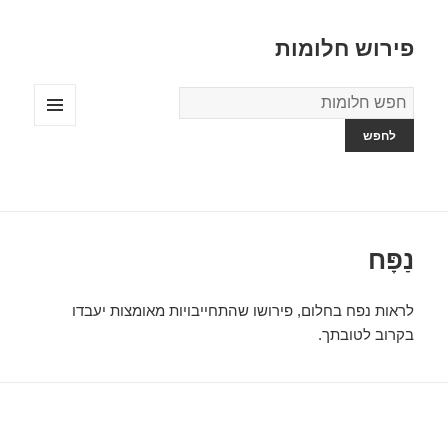
פירוש חלומות
מילון
החלומות
תפריטים
ווידג'טים
נַפָּח
לראות נפח בחלום, פירושו שהתחייבויות מאומצות יעבדו
בקרוב לטובתך.