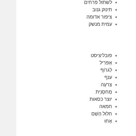
לשתול פרחים
תינוק גנוב
ציפור אדומה
עמית מנשק
פובליציסט
אַפּרִיל
לִגרוֹף
ענף
צִרעָה
מַחסָנִית
יוצר כסאות
חמאה
חִלוּל הַשֵׁם
אָחוּ