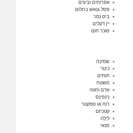
אפרוחים וביצים
פסל גנאש בחלום
ביס נמר
יין דקלים
סוכר חום
שְׂמִיכָה
כינור
תותים
משטח
אדם וחווה
נינפינס
רוח או ספקטר
קטכיזם
לַיְלָה
סנאי