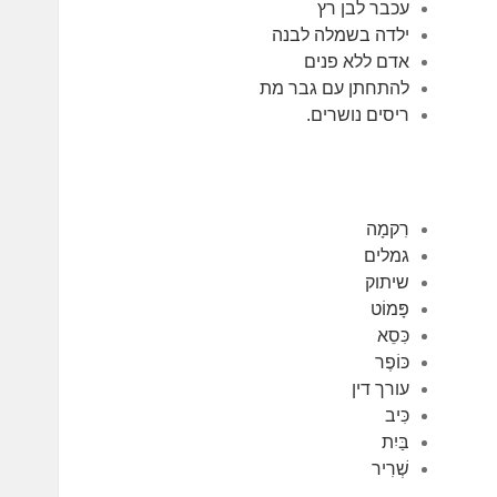
עכבר לבן רץ
ילדה בשמלה לבנה
אדם ללא פנים
להתחתן עם גבר מת
ריסים נושרים.
רִקמָה
גמלים
שיתוק
פָּמוֹט
כִּסֵא
כּוֹפֶר
עורך דין
כִּיב
בַּיִת
שְׁרִיר