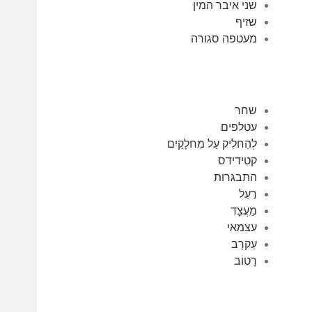
שני איבר המין
שזיף
מעטפה סגורה
שחר
עטלפים
לְהַחלִיק עַל מִחלָקַיִם
קטידידס
התבגרות
רַעַל
מַעֲצָד
עצמאי
עַקרָב
רָטוֹב