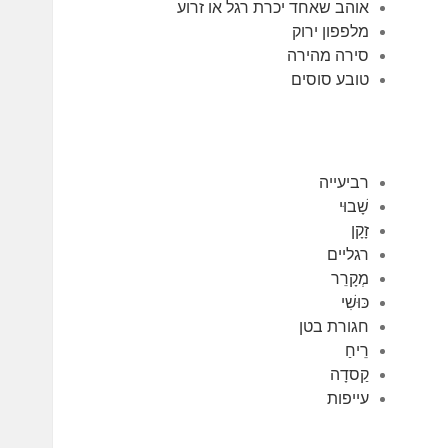
אוהב שאחד יכרת רגל או זרוע
מלפפון ירוק
סירה מהירה
טובע סוסים
רביעייה
שָׁבוּי
זָקָן
רגליים
מְקָרֵר
כּוּשִׁי
חגורת בטן
רֵיחַ
קַסדָה
עייפות