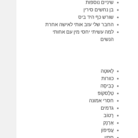
שיניים נוספות
בן נחשים סירין
שורש כף היד ביס
החבר שלי עזב אותי לאישה אחרת
למה עשיתי יחסי מין עם אחותי
הנשים
לָאוּטָה
כוורות
כְּבִיסָה
טֵלֶסקוֹפּ
חסרי אמונה
גדמים
רָטוֹב
אַרְנָק
עֲפִיפוֹן
סתָיו