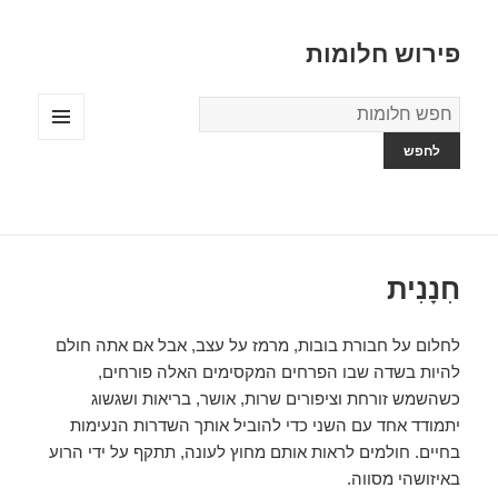
פירוש חלומות
מילון
החלומות
תפריטים
ווידג'טים
חִנָנִית
לחלום על חבורת בובות, מרמז על עצב, אבל אם אתה חולם
להיות בשדה שבו הפרחים המקסימים האלה פורחים,
כשהשמש זורחת וציפורים שרות, אושר, בריאות ושגשוג
יתמודד אחד עם השני כדי להוביל אותך השדרות הנעימות
בחיים. חולמים לראות אותם מחוץ לעונה, תתקף על ידי הרוע
באיזושהי מסווה.