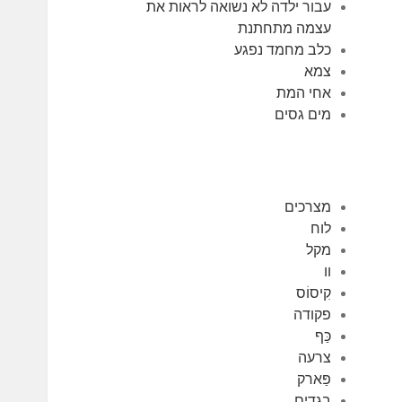
עבור ילדה לא נשואה לראות את
עצמה מתחתנת
כלב מחמד נפגע
צמא
אחי המת
מים גסים
מצרכים
לוח
מקל
וו
קִיסוֹס
פקודה
כַּף
צרעה
פַּארק
בגדים