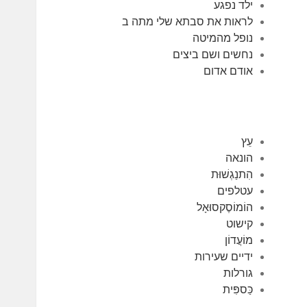
ילד נפגע
לראות את סבתא שלי מתה ב
נופל מהמיטה
נחשים ושם ביצים
אודם אדום
עֵץ
הונאה
הִתנַגְשׁוּת
עטלפים
הוֹמוֹסֶקסוּאָל
קישוט
מוֹעֲדוֹן
ידיים שעירות
גורלות
כַּספִּית