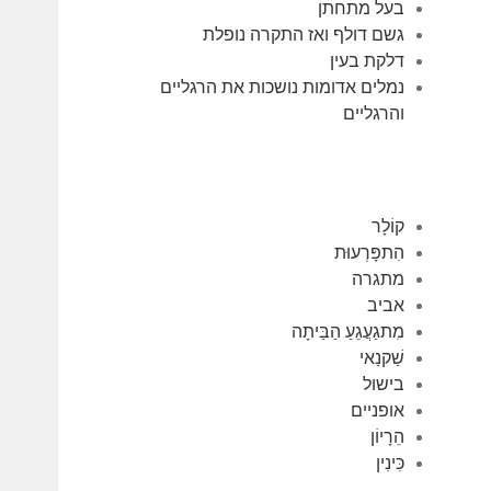
בעל מתחתן
גשם דולף ואז התקרה נופלת
דלקת בעין
נמלים אדומות נושכות את הרגליים
והרגליים
קוֹלָר
הִתפָּרְעוּת
מתגרה
אביב
מִתגַעֲגֵעַ הַבַּיתָה
שַׁקנַאי
בישול
אופניים
הֵרָיוֹן
כִּינִין