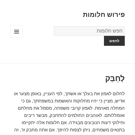
פירוש חלומות
מילון
החלומות
תפריטים
ווידג'טים
לְחַבֵּק
לחלום לאמץ את בעלך או אשתך, לפי העניין, באופן מצער או
אדיש, ​​מציין כי יהיו מחלוקות והאשמות במשפחתך, גם כי
המחלה מאוימת. לאמץ קרובי משפחה, מסמל את מחלתם
ואומללותם. לאוהבים החולמים להתחבק, מבשר ריבים
וחילוקי דעות הנובעים מבגידה. אם חלומות אלה יתקיימו
בתנאים משמחים, ניתן לצפות להיפך. אם אתה מחבק זר, זה