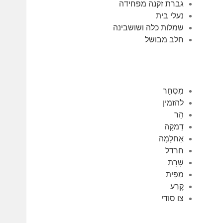
גברת זקנה מפחידה
נעלי בית
שמלות כלה ושושבינה
חלב מבושל
מִסְחָר
להזמין
הַר
דַמקָה
אַחלָמָה
חרדל
שָׁרָת
מַפִּית
קֶרַע
צו סודי