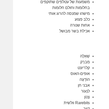
משמעות של עטלפים שתוקפים
בחלומות וחולם חלומות
מישהו שמנסה להרוג אותי
כלב פצוע
אחות שנורה
אכילת בשר מבושל
שְׁאֵלָה
מִברָק
קלריונט
אופים-האוס
הוֹדָעָה
אבני חן
לִנְעוֹר
צְנוֹן
Rarebits וולשית
דוור