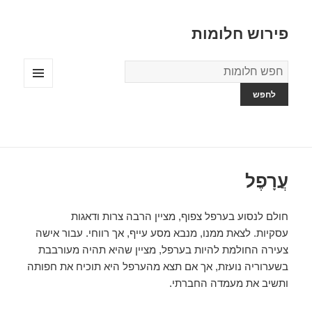
פירוש חלומות
מילון
החלומות
תפריטים
ווידג'טים
עֲרָפֶל
חולם לנסוע בערפל צפוף, מציין הרבה צרות ודאגות
עסקיות. לצאת ממנו, מנבא מסע עייף, אך רווחי. עבור אישה
צעירה החולמת להיות בערפל, מציין שהיא תהיה מעורבבת
בשערוריה נועזת, אך אם תצא מהערפל היא תוכיח את חפותה
ותשיב את מעמדה החברתי.