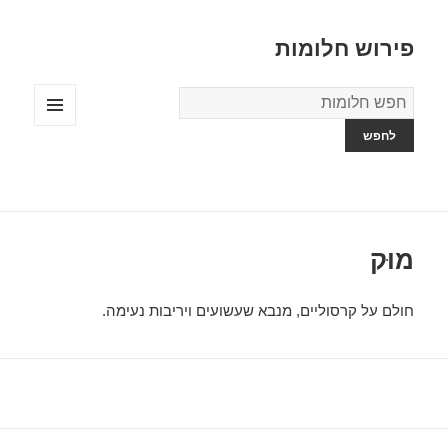
פירוש חלומות
מילון
החלומות
תפריטים
ווידג'טים
מוּק
חולם על קרסוליים, מנבא שעשועים ויריבות נעימה.