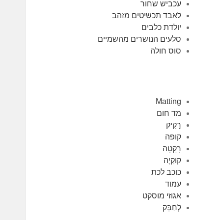
עכביש שחור
לאבד תכשיטים מזהב
יולדת כלבים
סלעים הנושרים מהשמיים
סוס חולה
Matting
מד חום
רָקִיק
קופה
רָקֵטָה
קוּקִיָה
כוכב לכת
עמוד
אגוזי מוסקט
לְחַבֵּק