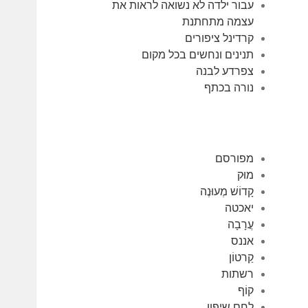
עבור ילדה לא נשואה לראות את
עצמה מתחתנת
קרדינל ציפורים
תנינים ונחשים בכל מקום
צפרדע לבנה
נורה בכתף
מפורסם
מוּק
קָדוֹשׁ מְעוּנֶה
יאכטה
עֲרָבָה
אננס
קַרטוֹן
רשתות
קוֹף
לחם שיפון