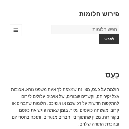
פירוש חלומות
מילון
החלומות
תפריטים
ווידג'טים
כַּעַס
חולמת על כעס, מציינת שמצפה לך איזה משפט נורא. אכזבות
אצל יקיריהם, וקשרים שבורים, של אויבים עלולים לגרום
להתקפות חדשות על רכושכם או אופיכם. חלומות שחברים או
קרובי משפחה כועסים עליך, בזמן שאתה פוגש את כעסם
בקור רוח, מציין שתתווך בין חברים מנוגדים, ותזכה בחסדיהם
ובהכרת התודה שלהם.