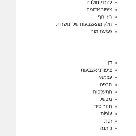
להרוג חולדה
ציפור אדומה
רץ יחף
חלק מהאצבעות שלי נושרות
פגיעת מוח
דן
ציפורני אצבעות
עצמאי
חרפה
הִתעַלְפוּת
מבשל
תנור סיד
עוֹפוֹת
זֶפֶת
כותנה