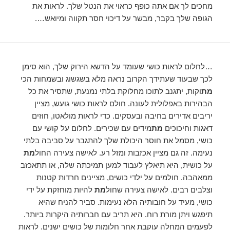
מחכים לך אם אתה כופף כראוי את הנטל שלך. לראות את
הגופה שלך בקבר, מבשר על דיכוי חסר תקווה ומיואש….
…לחלום לראות כושי שעומד על הדשא הירוק שלך, הוא סימן
לכך שבעוד שעתידך הקרוב נראה מלא בשגשוג ובשמחות הכי
מת
וקות, יתגנב לתוכו מחלוקת בלתי נמנעת, שתסיר את כל
הבהירות באפלולית לעונה. חולם לראות כושי גועש, מציין
יריבים אדירים בחיבה ובעסקים. כדי לראות מולאטו, חוזים
דאגות וחיכוכים
מת
מידים עם שכירים. לחלום על קושי עם
כושי, מסמל את חוסר היכולת שלך להתגבר על סביבה בלתי
נעימה. זה גם מציין אכזבות ומזל רע. לאישה צעירה החול
מת
על כושית, היא תיאלץ לעבוד למען תמיכתה שלה, או תתאכזב
ממאהבה. חולמים על ילדי כושים, מציינים חרדות קטנות
וצלבים רבים. לאישה צעירה שחול
מת
להיות מוחזקת על ידי
כושי, מעיד על חובותיה הלא נעימות. סביר להניח שהיא
תיפגש ויתן מורת רוח. היא תריב עם חברותיה היקרות ביותר.
לפעמים המחלה עוקבת אחר חלומות של כושים ישנים. לראות