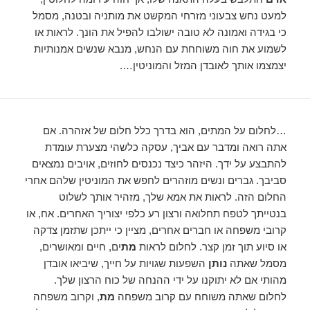
למעט נחש צבעוני מזרחי המקשט את מותניה ובטנה, מסמל
כי בגידה ואמונה לא טובה ישולבו להפיל את הונך. לראות או
לשמוע את חוה משוחחת עם הנחש, מנבא שנשים אמנותיות
יצמצמו אותך לאובדן המזל והמוניטין….
…לחלום על המתים, הוא בדרך כלל חלום של אזהרה. אם
אתה רואה ומדבר עם אביך, עסקה כלשהי מצערת עומדת
להתבצע על ידך. היזהר כיצד נכנסים לחוזים, אויבים נמצאים
סביבך. גברים ונשים מוזהרים לחפש את המוניטין שלהם אחרי
החלום הזה. לראות את אמא שלך, מזהיר אותך לשלוט
בנטייתך לטפח תחלואה ורצון רע כלפי יצוריך האחרים. אח, או
קרובי משפחה או חברים אחרים, מציין כי ייתכן שתזמן צדקה
או סיוע תוך זמן קצר. לחלום לראות
מת
ים, חיים ומאושרים,
מסמל שאתה
נותן
השפעות שגויות על חייך, שיביאו אובדן
מהותי אם לא יתוקנו על ידי ההנחה של כוח הרצון שלך.
לחלום שאתה משוחח עם קרוב משפחה
מת
, וקרוב משפחה