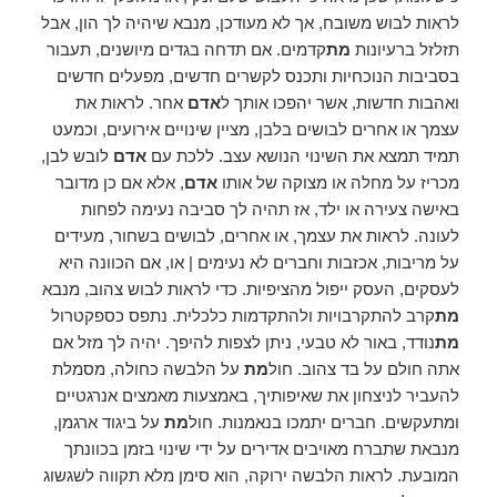
לראות לבוש משובח, אך לא מעודכן, מנבא שיהיה לך הון, אבל
תזלזל ברעיונות
מת
קדמים. אם תדחה בגדים מיושנים, תעבור
בסביבות הנוכחיות ותכנס לקשרים חדשים, מפעלים חדשים
ואהבות חדשות, אשר יהפכו אותך ל
אדם
אחר. לראות את
עצמך או אחרים לבושים בלבן, מציין שינויים אירועים, וכמעט
תמיד תמצא את השינוי הנושא עצב. ללכת עם
אדם
לובש לבן,
מכריז על מחלה או מצוקה של אותו
אדם
, אלא אם כן מדובר
באישה צעירה או ילד, אז תהיה לך סביבה נעימה לפחות
לעונה. לראות את עצמך, או אחרים, לבושים בשחור, מעידים
על מריבות, אכזבות וחברים לא נעימים | או, אם הכוונה היא
לעסקים, העסק ייפול מהציפיות. כדי לראות לבוש צהוב, מנבא
מת
קרב להתקרבויות ולהתקדמות כלכלית. נתפס כספקטרול
מת
נודד, באור לא טבעי, ניתן לצפות להיפך. יהיה לך מזל אם
אתה חולם על בד צהוב. חול
מת
על הלבשה כחולה, מסמלת
להעביר לניצחון את שאיפותיך, באמצעות מאמצים אנרגטיים
ומתעקשים. חברים יתמכו בנאמנות. חול
מת
על ביגוד ארגמן,
מנבאת שתברח מאויבים אדירים על ידי שינוי בזמן בכוונתך
המובעת. לראות הלבשה ירוקה, הוא סימן מלא תקווה לשגשוג