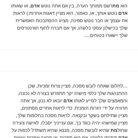
הוא
מת
רשם ממוחך הערה, בין אם אתה נוטש
אדם
, או שאותו
אדם
נוטש אותך, או, כאמור, הוא מציין דאגות אחרות.) לראות
את עצמך או חבר נוטש ספינה, מציע ההסתבכות האפשרית
שלך בכישלון עסקי כלשהו, ​​אך אם תברח לחוף האינטרסים
שלך יישארו בטוחים….
…לחלום שאתה לובש מסכה, מציין צרות זמניות, שכן
ההתנהגות שלך כלפי מישהו יקר תתפרש בצורה לא נכונה,
והמאמצים שלך לסייע לאותו
אדם
יובאו לא נכון, אך אתה
תרוויח על ידי הזרות הזמנית. כדי לראות אחרים מסתווים,
מציין שתילחם בשקר ובקנאה. לראות מסכה בחלומות שלך,
מציין שמישהו יהיה בוגד בך, וגם ענייניך יסבלו. לאישה צעירה
שחול
מת
שהיא לובשת מסכה, מנבא שהיא תשתדל לכפות על
אדם
ידידותי כלשהו. אם היא תפרום, או תראה אחרים עושים