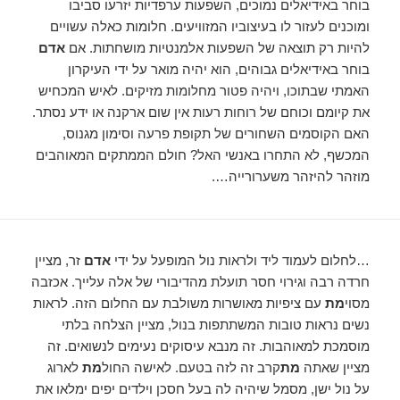
בוחר באידיאלים נמוכים, השפעות ערפדיות יזרעו סביבו
ומוכנים לעזור לו בעיצוביו המזוויעים. חלומות כאלה עשויים
להיות רק תוצאה של השפעות אלמנטיות מושחתות. אם
אדם
בוחר באידיאלים גבוהים, הוא יהיה מואר על ידי העיקרון
האמתי שבתוכו, ויהיה פטור מחלומות מזיקים. לאיש המכחיש
את קיומם וכוחם של רוחות רעות אין שום ארקנה או ידע נסתר.
האם הקוסמים השחורים של תקופת פרעה וסימון מגנוס,
המכשף, לא התחרו באנשי האל? חולם הממתקים המאוהבים
מוזהר להיזהר משערורייה….
…לחלום לעמוד ליד ולראות נול המופעל על ידי
אדם
זר, מציין
חרדה רבה וגירוי חסר תועלת מהדיבורי של אלה עלייך. אכזבה
מסוי
מת
עם ציפיות מאושרות משולבת עם החלום הזה. לראות
נשים נראות טובות המשתתפות בנול, מציין הצלחה בלתי
מוסמכת למאוהבות. זה מנבא עיסוקים נעימים לנשואים. זה
מציין שאתה
מת
קרב זה לזה בטעם. לאישה החול
מת
לארוג
על נול ישן, מסמל שיהיה לה בעל חסכן וילדים יפים ימלאו את