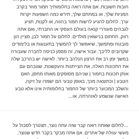
חובות חשובות. אם אתה רואה בחלומותיך חמור מוזר בקרב
המניות שלך, או במתחם שלך, תירש כמה השפעות יקרות
ערך. לחלום להגיע לרשות חמור בהווה, או לקנות, תגיע
לגבהים מעוררי קנאה בעולם העסקי או החברתי, ואם אתה
רווק, תחתום בנישואין מולדים. לחלום על חמור לבן, מציין הון
מובטח ומתמשך, שיאפשר לך להמשיך בתענוגות או בלימודים
שקרובים לליבך. עבור אישה, זה מסמן כניסה לחברה שעבורה
במשך זמן רב את הרצון הנלהב ביותר. לאישה יש בהרכב שלה
את התכונות האלה, את הצייתנות והעקשנות, שגובהם עם
אותן תכונות בחמור | שניהם מסופקים מאותו מחסן, האם
הטבע | וכתוצאה מכך, באופן טבעי הם ישמרו על זיקה,
והשלב המכוער ביותר של החמור בחלומותיה אינו אלא טבע
האישה שנשמע לאזהרתה, או…
…לחלום שאתה רואה קבר שזה עתה נוצר, תצטרך לסבול על
מעשי עוולה של אחרים. אם אתה מבקר בקבר חדש שנוצר,