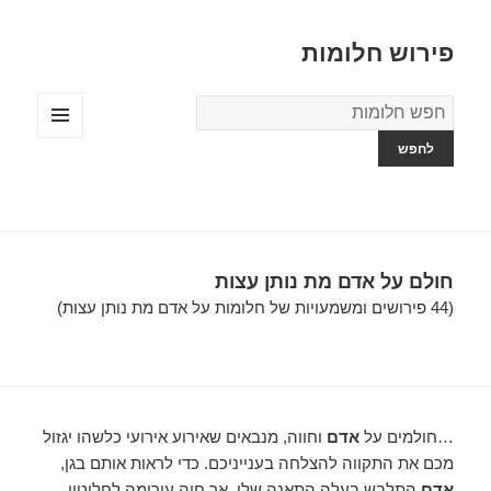
פירוש חלומות
מילון
החלומות
תפריטים
ווידג'טים
חולם על אדם מת נותן עצות
(44 פירושים ומשמעויות של חלומות על אדם מת נותן עצות)
…חולמים על
אדם
וחווה, מנבאים שאירוע אירועי כלשהו יגזול
מכם את התקווה להצלחה בענייניכם. כדי לראות אותם בגן,
אדם
התלבש בעלה התאנה שלו, אך חוה עירומה לחלוטין,