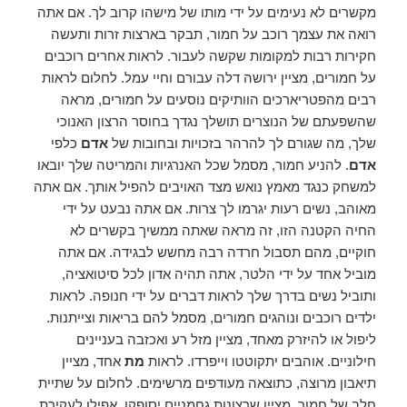
מקשרים לא נעימים על ידי מותו של מישהו קרוב לך. אם אתה
רואה את עצמך רוכב על חמור, תבקר בארצות זרות ותעשה
חקירות רבות למקומות שקשה לעבור. לראות אחרים רוכבים
על חמורים, מציין ירושה דלה עבורם וחיי עמל. לחלום לראות
רבים מהפטריארכים הוותיקים נוסעים על חמורים, מראה
שהשפעתם של הנוצרים תושלך נגדך בחוסר הרצון האנוכי
שלך, מה שגורם לך להרהר בזכויות ובחובות של
אדם
כלפי
אדם
. להניע חמור, מסמל שכל האנרגיות והמריטה שלך יובאו
למשחק כנגד מאמץ נואש מצד האויבים להפיל אותך. אם אתה
מאוהב, נשים רעות יגרמו לך צרות. אם אתה נבעט על ידי
החיה הקטנה הזו, זה מראה שאתה ממשיך בקשרים לא
חוקיים, מהם תסבול חרדה רבה מחשש לבגידה. אם אתה
מוביל אחד על ידי הלטר, אתה תהיה אדון לכל סיטואציה,
ותוביל נשים בדרך שלך לראות דברים על ידי חנופה. לראות
ילדים רוכבים ונוהגים חמורים, מסמל להם בריאות וצייתנות.
ליפול או להיזרק מאחד, מציין מזל רע ואכזבה בעניינים
חילוניים. אוהבים יתקוטטו וייפרדו. לראות
מת
אחד, מציין
תיאבון מרוצה, כתוצאה מעודפים מרשימים. לחלום על שתיית
חלב של חמור, מציין שרצונות גחמניים יסופקו, אפילו לעקירת