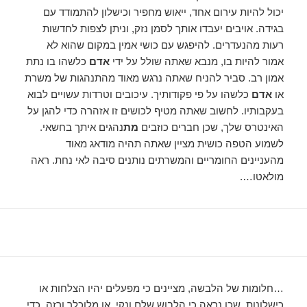
יכול להיות עירום אחד, ייאוש מחפיר וכישלון להתמודד עם
בגידה. אויבים יעבדו אותך לסמן נזק, וניתן לצפות לחדשות
רעות מהנעדרים. להיפגש עם כושי אמין במקום שהוא לא
אמור להיות בו, מנבא שאתה שולל על ידי
אדם
כלשהו בו נתת
אמון רב. סביר להניח שאתה נרגש מאוד מהתנהגות של משרת
או
אדם
כלשהו על פי פקודותיך. עיכובים וטרדות עשויים לבוא
בעקבותיו. לחשוב שאתה מטיף לכושים זו אזהרה כדי להגן על
האינטרס שלך, שכן חברים כוזבים
מת
נהגים איתך בחשאי.
לשמוע הטפה כושית מציין שאתה תהיה מודאג מאוד
מהעניינים החומריים והמשרתים נותנים סיבה לאי נחת. ראה
מולאטו….
…חלומות של הלבשה, מציינים כי מפעלים יהיו הצלחות או
כישלונות, שכן נראה כי הלבוש שלם ונקי, או מלוכלך ורזה. כדי