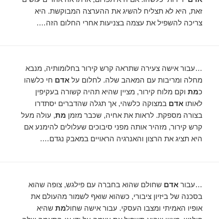
זאת, היא לא תצליח להשיג את ההערצה המבוקשת. היא
צריכה להשפיל את עצמה בצניעות אחרי החלום הזה….
…עבור אישה צעירה שתראה קרש קירור בחלומותיה, מנבא
מחלה ומריבות עם המאהב שלה. לחלום על
אדם
חי כלשהו
כ
מת
וקם מלוח קירור, מציין שהיא תהיה קשורה בעקיפין
לאותו
אדם
במצוקה כלשהי, אך תגלה שהדברים יסתדרו
בצורה מספקת. לראות את אחיה, שכבר מזמן
מת
, עולה מעל
קרש קירור, מזהיר אותה מפני סיבוכים שעלולים להימנע אם
היא תציג את הרצון והאנרגיה הראויים במאבק נגדם….
…עבור
אדם
שחולם שהוא בחברה עם פילגש, צופה שהוא
בסכנה של ביזיון ציבורי, כשהוא שואף לשמור מהעולם את
אופיו האמיתי ומצבו העסקי. עבור אישה שחול
מת
שהיא