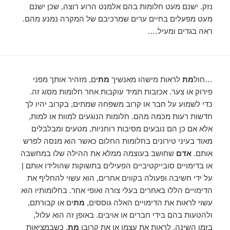
נזק. ישנם מעט חלומות בהם אלמנט הרוע רוצה, שכן ישנם
מעט מפעלים בחיים ערים שמרכיבם של המקרה נמנע מהם.
ראה בגדים ומעיל….
…חול
מת
לראות מישהו מאנשיך
מת
ים, מזהיר אותך מפני
פירוק או צער. אכזבות תמיד עוקבות אחר חלומות מסוג זה.
כדי לשמוע על חבר או קרוב משפחה שמתים, בקרוב יהיו לך
חדשות רעות מכמה מהם. חלומות הנוגעים למוות או למות,
אלא אם כן הם נובעים מסיבות רוחניות, מטעים ומבלבלים
מאוד בעיני טירונים בחלומות החלום כאשר הוא מנסה לפרש
אותם.
אדם
שחושב בעוצמה ממלא את ההילה שלו במחשבה
או בדימויים סובייקטיביים הפעילים בתשוקות שהולידו אותם |
על ידי חשיבה ופעולה בקווים אחרים, הוא עשוי להחליף את
הדימויים הללו באחרים בעלי צורה ואופי אחר. בחלומותיו הוא
עשוי לראות את הדימויים האלה גוססים,
מת
ים או קבורתם,
ולהטעות בהם בידי חברים או אויבים. באופן זה הוא עלול,
בזמן השינה, לראות את עצמו או את קרובו
מת
, כשבמציאות