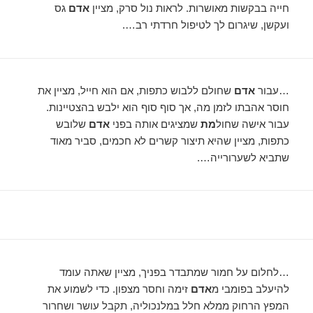
חייה בבקשות מאושרות. לראות נול סרק, מציין
אדם
גס
ועקשן, שיגרום לך לטיפול חרדתי רב….
…עבור
אדם
שחולם ללבוש כתפות, אם הוא חייל, מציין את
חוסר אהבתו לזמן מה, אך סוף סוף הוא ילבש בהצטיינות.
עבור אישה שחול
מת
שמציגים אותה בפני
אדם
שלובש
כתפות, מציין שהיא תיצור קשרים לא חכמים, סביר מאוד
שתביא לשערורייה….
…לחלום על חמור שמתבדר בפניך, מציין שאתה עומד
להיעלב בפומבי מ
אדם
זימה וחסר מצפון. כדי לשמוע את
המפץ הרחוק ממלא חלל במלנכוליה, תקבל עושר ושחרור