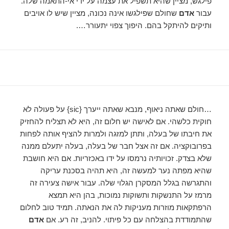
פילגש, מציין שהיא תשפיל את עצמה על ידי אי-התאמה שלה.
עבור
אדם
שחולם שפילגשו אינה נכונה, מציין שיש לו אויבים
ותיקים להיתקל בהם. היפוך צפוי יתעורר….
…חולם שאתה ניאוף, מנבא שאתה ייערך {sic} על פעולה לא
חוקית כלשהי. אם לאישה יש חלום זה, היא לא תצליח להחזיק
את חיבתו של בעלה, ותתן למזגה ולמרות להציף אותה לפחות
בפרובוקציה. אם זה אצל חבר של בעלה, בעלה יתעלם ממנה
שלא בצדק. זכויותיה נרמסו על ידו באכזריות. אם היא חושבת
שהיא מפתה נער למעשה זה, היא תהיה בסכנת עריקה
והתגרשה בגלל המסקרן הגלוי שלה. עבור אישה צעירה זה
מרמז על התנשקות ותשוקות נמוכות, בהן היא תמצא
הרפתקאות מוזרות מעניקות לה את הנאתה. תמיד טוב לחלום
שהתמודדת בהצלחה עם כל פיתוי. להניב, זה רע. אם
אדם