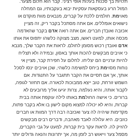
תלויות בך סכנות בעלות אופי רציני. קבר הוא חלום מצער.
המזל הרע בעסקאות עסקיות יבוא בעקבותיו, גם המחלה
מאוי
מת
. חולמים ללכת על קברים, מנבאים מוות מוקדם או
נישואים אומללים. אם אתה מסתכל בקבר ריק, זה מציין
אכזבה ואובדן חברים. אם אתה רואה
אדם
בקבר שהאדמה
מכסה אותו, למעט ראשו, מצב מצוקה כלשהו יתפוס את אותו
אדם
ואובדן רכוש מסומן לחולם. לראות את הקבר שלך, מנבא
כי אויבים מבקשים להכות אותך באסון, ובמידה ולא תצליח
להיות ערניים הם יצליחו. לחלום על חפירת קבר, מציין אי
נוחות מסוי
מת
ביחס למשימה כלשהי, שכן אויבים ינסו לסכל
אותך, אך אם תסיים את הקבר תתגבר על התנגדות. אם
השמש זורחת, טוב ייצא ממבוכות לכאורה. אם תחזור לגופה,
לקבור אותה, והיא נעלמה, צרות יגיעו אליך מרובעים לא
ברורים. כי אישה החול
מת
באותו לילה עוקפת אותה בבית
קברות, והיא לא יכולה למצוא מקום לישון בו אלא בקבר פתוח,
מקדימות שיהיה לה צער ואכזבה רבה דרך המוות או חברים
כוזבים. היא עלולה לאבד מאהבה, ודברים רבים מבקשים
להזיק לה. לראות עקר בית קברות, למעט על גבי הקברים,
מסמל צער וייאוש רב לזמן מה, אך יתרונות והנאה גדולים יותר