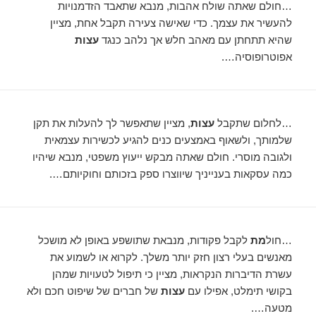
…חולם שאתה שולח אהבות, מנבא שתאבד הזדמנויות
להעשיר את עצמך. כדי שאישה צעירה תקבל אחת, מציין
שהיא תתחתן עם מאהב חלש אך נלהב כנגד
עצות
אפוטרופוסיה….
…לחלום שתקבל
עצות
, מציין שתאפשר לך להעלות את תקן
שלמותך, ולשאוף באמצעים כנים להגיע לכשירות עצמאית
ולגובה מוסרי. חולם שאתה מבקש ייעוץ משפטי, מנבא שיהיו
כמה עסקאות בענייניך שיווצרו ספק בזכותם וחוקיותם….
…חול
מת
לקבל פקודות, מנבאת שתושפע באופן לא מושכל
מאנשים בעלי רצון חזק יותר משלך. לקרוא או לשמוע את
עשרת הדיברות הנקראות, מציין כי תיפול לטעויות שמהן
בקושי תימלט, אפילו עם
עצות
של חברים של שיפוט חכם ולא
מטעה….