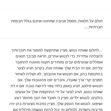
חולם על חלאות, מסמל אכזבה שתחווה אתכם בגלל תבוסות
חברתיות….
…לחלום שאתה נטוש, מציין שתתקשה למסגר את תוכניותיך
להצלחה עתידית. כדי לנטוש אחרים, תראה סביבך תנאים
אומללים שנערמים עבים ומותירים תקווה מועטה להתגבר
עליהם. אם זה הבית שלך שאתה זונח, בקרוב תגיע לצער
בהתנסות בהון. אם תנטוש את אהובתך, לא תצליח לשחזר
חפצים יקרי ערך שאבדו, וחברים יפנו מהטובות שלך. אם
תנטוש פילגש, תגיע באופן בלתי צפוי לירושה טובה. אם זו דת
שאתה נוטש, תגיע לצער על ידי ההתקפות שלך על אנשים
בולטים. לנטוש ילדים, מציין כי תאבד את הונך מחוסר רוגע
ושיפוט. לנטוש את העסק שלך, מציין נסיבות מצערות בהן יהיו
מריבות וחשדות. (לחלום זה יכול להיות הגשמה מילולית אם