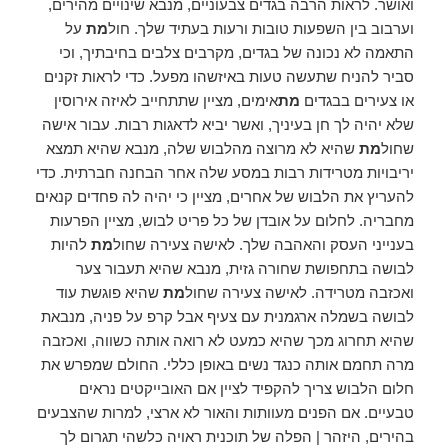
ואושר. לראות הרבה בגדים צבעוניים, מנבא שינויים מהירים,
וערבוב בין השפעות טובות ורעות בעתיד שלך. חול
מת
על
התאמה לא נכונה של בגדים, מקרבים צלבים בחיבתיך, וכי
סביר להניח שתעשה טעות באיזשהו מפעל. כדי לראות זקנים
או צעירים בבגדים
מת
אימים, מציין שתתחייב לאיזה אירוסין
שלא יהיה לך חן בעיניך, ואשר יביא לדאגות רבות. עבור אישה
שחול
מת
שהיא לא מרוצה מהלבוש שלה, מנבא שהיא תמצא
יריבויות מטרידות רבות במסע שלה אחר הבחנה חברתית. כדי
להעריץ את הלבוש של אחרים, מציין כי יהיה לה פחדים קנאים
מחבריה. לחלום על אובדן של כל פריט לבוש, מציין הפרעות
בענייני העסק והאהבה שלך. לאישה צעירה שחול
מת
להיות
לבושה בתחפושת שחורה גזית, מנבא שהיא תעבור צער
ואכזבה מטרידה. לאישה צעירה שחול
מת
שהיא פוגשת עוד
לבושה בשמלה ארגמנית עם צעיף אבל קרפ על פניה, מנבאת
שהיא תחרוג מכך שהיא כמעט לא רואה אותה כשווה, ואכזבה
מרה תחמם אותה כנגד נשים באופן כללי. החולם שמפרש את
חלום הלבוש צריך להקפיד לציין אם האובייקטים נראים
טבעיים. אם הפנים מעוותות והאור לא ארצי, למרות שהצבעים
בהירים, היזהר | הפלה של תוכנית ראויה כלשהי תגרום לך