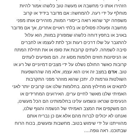
הזהירו אותו כי מחשבה או מעשה טוב כלשהו אמור להיות
מוחלף על ידי רעה. להמחשה: אם מדובר בידיד או קרוב
משפחה יקר שהוא רואה בייסורי המוות, מזהירים אותו מפני
מחשבה ופעולה פסולים או בלתי ראויים אחרים, אך אם מדובר
באויב או בחפץ דוחה כלשהו שמפורק במוות, הוא עלול
להתגבר על שלו דרכים רעות וכך לתת לעצמו או לחברים
סיבה לשמחה. לעתים קרובות את סופו או את תחילת המתח
או הניסיונות חוזים חלומות מסוג זה. הם מופיעים לעתים
קרובות כאשר החולם נשלט על ידי מצבים דמיוניים של רע או
טוב.
אדם
במצב זה אינו הוא עצמו, אלא מה שההשפעות
השולטות גורמות לו. יתכן שהוא מוזהר מפני התקרבות
לתנאים או מחילוץ מהם. בחלומות שלנו אנו קרובים יותר לאני
האמיתי שלנו מאשר לחיים ערים. האירועים המחרידים או
הנעימים שנראו ונשמעו עלינו בחלומותינו הם הכל מעשינו,
הם משקפים את המצב האמיתי של הנשמה והגוף שלנו,
ואנחנו לא יכולים לברוח מהם אלא אם כן נבריח אותם
מהווייתנו על ידי שימוש בטוב. מחשבות ומעשים, בכוח הרוח
שבתוכנו. ראה גופה….