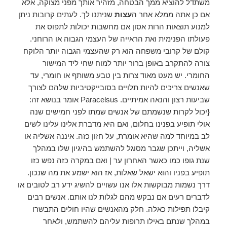
משתדל להוציא ממך הבטחה, מזהיר אותך מפני מצוקה, אלא
אם כן אתה ממלא אחר ה
עצות
שניתנו לך. לעתים קרובות ניתן
למנוע תוצאות הרות אסון אם מחשבות יכולות לתפוס את
פעולתו הפנימית ואת הראייה של העצמי הגבוה או הרוחני.
קולם של קרובי משפחה הוא רק שהעצמי הגבוה יותר הלוקח
צורה להתקרב באופן ברור יותר למוח שחי ליד המישור
החומרי. יש מעט מאוד צרות בין טבע משותף או חומרי, עד
שאנשים צריכים להיות תלויים בסובייקטיביות שלהם לצורך
שביעות רצון והנאה אמיתיים. Paracelsus אומר בנושא זה:
{יכול לקרות שנשמתם של אנשים שמתו לפני חמישים שנה
אולי תופיע בפנינו בחלום, ואם היא מדברת אלינו עלינו לשים
לב במיוחד למה שהיא אומרת, על חזון כזה. איננה אשליה או
אשליה, וייתכן שגבר מסוגל להשתמש בהיגיון שלו במהלך
שנת גופו כמו כאשר האחרון ער | ואם במקרה כזה נפש כזו
תופיע בפניו והוא ישאל שאלות, אז הוא ישמע את מה שנכון.
דרך נשמות מבוקשות אלו אנו עשויים להשיג ידע רב לטובים או
לדברים רעים אם נבקש מהם לגלות לנו אותם. אנשים רבים
קיבלו תפילות כאלה. חלק מהאנשים שהיו חולים התבשרו
במהלך שנתם באילו תרופות עליהם להשתמש, ולאחר