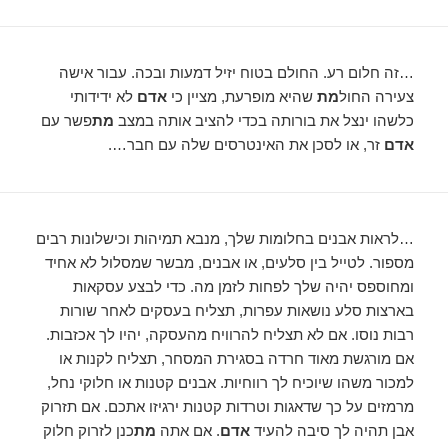
…זה חלום רע. החולם בטוח יזיל דמעות ובכה. עבור אישה
צעירה החול
מת
שהיא מופרעת, מציין כי
אדם
לא ידידותי
כלשהו ינצל את בורותה בכדי להציב אותה במצב
מת
פשר עם
אדם
זר, או לסכן את האינטרסים שלה עם חבר….
…לראות אבנים בחלומות שלך, מנבא תמיהות וכישלונות רבים
מספור. לטייל בין סלעים, או אבנים, מבשר שמסלול לא אחיד
ומחוספס יהיה שלך לפחות לזמן מה. כדי לבצע עסקאות
בארצות סלע נושאות עפרות, תצליח בעסקים לאחר שורות
רבות נוסו. אם לא תצליח להרוויח מהעסקה, יהיו לך אכזבות.
אם מורגשת מאוד חרדה בסגירת המסחר, תצליח לקנות או
למכור משהו שיוכיח לך רווחיות. אבנים קטנות או חלוקי נחל,
מרמזים על כך שדאגות וטרדות קטנות ירגיזו אתכם. אם תזרוק
אבן תהיה לך סיבה להעיד
אדם
. אם אתה
מת
כנן לזרוק חלוק