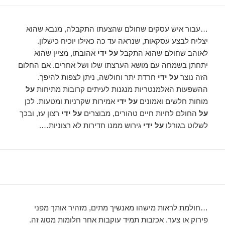
…עבור איש עסקים שחולם שהצעתו התקבלה, מנבא שהוא
יצליח לבצע עסקאות, שנראה עד כה כאילו יוכיח כישלון.
לאוהב שחולם שהוא התקבל
על ידי
אהובתו, מציין שהוא
יתחתן בשמחה עם מושא הערצתו שלו ושל אחרים. אם החלום
הזה נוצר
על ידי
חרדת יתר וחולשה, ניתן לצפות להיפך.
ההשפעות האלמנטריות מנגנות לעיתים קרובות מתיחות
על
מוחות חלשים ואמונים
על ידי
אמירות שקרניות ומטעות. לכן
על
החולם לחיות חיים טהורים, מבוצרים
על ידי
רצון עז, ובכך
לשלוט בגורלו
על ידי
גירוש ממנו חדירות לא רצוניות….
…חולמת לראות מישהו מאנשיך מתים, מזהיר אותך מפני
פירוק או צער. אכזבות תמיד עוקבות אחר חלומות מסוג זה.