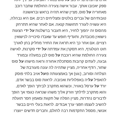
ספק יאכזבו אותך. עבור אישה צעירה החולמת שחבר רוכב
מאחוריה
על
סוס, מציין שהיא תהיה בראש ובראשונה
טובותיהם של גברים בולטים ומצליחים רבים. אם היא נבהלה,
היא עשויה לעורר תחושות קנאה. אם לאחר שהיא תתרחק
מהסוס זה יהפוך לחזיר, היא תעבור ברשלנות
על ידי
הצעות
נישואין מכובדות, ותעדיף חופש עד שאבדו סיכוייה לנישואין
רצויים. אם אחר כך היא תראה את החזיר מחליק בחן לאורך
חוט הטלגרף, היא תסקרן את עמדתה
על ידי
סקרנות, לאישה
צעירה החולמת שהיא רוכבת
על
סוס לבן במעלה ובמורד
גבעה, לעתים קרובות מסתכלת אחורה ורואה מישהו
על
סוס
שחור, רודף אחריה, מציין שתהיה לה עונה מעורבת של
הצלחה וסורוב, {sic} אך באמצעותה פו
על
אויב בלתי פוסק
להאפיל
על
יה באפלוליות ואכזבה. לראות סוס בבשר אדם,
יורד
על
ערסל באוויר, וכשהוא מתקרב לביתך הופך לאדם,
והוא מתקרב לדלתך וזורק אליך משהו שנראה כגומי אך הופך
לדבורים נהדרות, מציין הפלה של תקוות ומאמץ חסר תועלת
להשיב לעצמו חפצי ערך אבודים. לראות בעלי חיים בבשר
אנושי, מסמל התקדמות רבה לחולם, וחברים חדשים ייווצרו