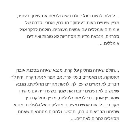
…לחלום להיות ב
על
יכולת ראיה ולראות את עצמך בעתיד,
מציין שינויים באות בעיסוקך הנוכחי, ואחריו סדרה של
עימותים אומללים עם אנשים מעצבים. חולמת לבקר אצל
סברנים, מנבאת מדינות מסחריות לא טובות ואיגודים
אומללים….
…חולם שאתה מחליק
על
קרח, מנבא שאתה בסכנת אובדן
תעסוקה, או מאמרים בעלי ערך. אם תפרוץ את הקרח, יהיו לך
חברים לא ראויים שיעצו לך. לראות אחרים מחליקים, מנבא
שאנשים לא נעימים יחברו את שמך בשערוריה עם מישהו
שמעריץ אותך. כדי לראות גלגיליות, מציין מחלוקת בין
מקורביך. לראות אנשים צעירים מחליקים
על
גלגיליות, מנבא
שתיהנו מבריאות טובה, ותרגישו נלהבים מההנאות שאתם
מסוגלים לתרום לאחרים….