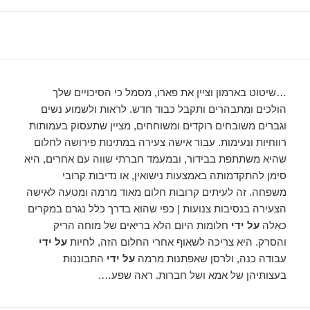
…שיטוט בארמון וציין את פארו, מסמל כי הסיכויים שלך
הולכים ומתבהרים ותקבל כבוד חדש. לראות ולשמוע נשים
וגברים משובחים רוקדים ומשוחחים, מציין שתעסוק בעמותות
רווחיות ונעימות. עבור אישה צעירה במתינות פירושה לחלום
שהיא משתתפת בבידור, ובמעמד חברתי שווה עם אחרים, היא
סימן להתקדמותה באמצעות נישואין, או נדיבות קרובי
משפחה. זה לעיתים קרובות חלום מאוד מרמה ומטעה לאישה
הצעירה בנסיבות צנועות | כפי שהוא בדרך כלל נגרם במקרים
כאלה
על ידי
חלומות היום הלא בריאים של מוחה הריק
והסרק. היא צריכה לשאוף אחרי החלום הזה, לחיות
על ידי
עבודה כנה, ולרסן שאפתנות מרמה
על ידי
התבוננות
בעצותיהן של אמא ושל חברות. ראה שפע….