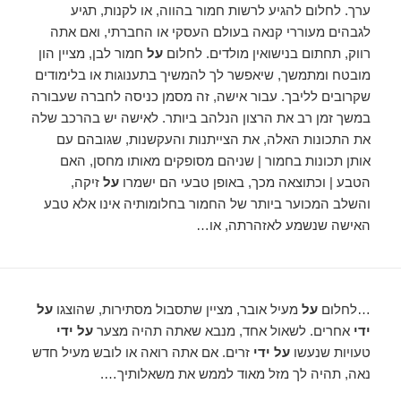
ערך. לחלום להגיע לרשות חמור בהווה, או לקנות, תגיע
לגבהים מעוררי קנאה בעולם העסקי או החברתי, ואם אתה
רווק, תחתום בנישואין מולדים. לחלום
על
חמור לבן, מציין הון
מובטח ומתמשך, שיאפשר לך להמשיך בתענוגות או בלימודים
שקרובים לליבך. עבור אישה, זה מסמן כניסה לחברה שעבורה
במשך זמן רב את הרצון הנלהב ביותר. לאישה יש בהרכב שלה
את התכונות האלה, את הצייתנות והעקשנות, שגובהם עם
אותן תכונות בחמור | שניהם מסופקים מאותו מחסן, האם
הטבע | וכתוצאה מכך, באופן טבעי הם ישמרו
על
זיקה,
והשלב המכוער ביותר של החמור בחלומותיה אינו אלא טבע
האישה שנשמע לאזהרתה, או…
…לחלום
על
מעיל אובר, מציין שתסבול מסתירות, שהוצגו
על
ידי
אחרים. לשאול אחד, מנבא שאתה תהיה מצער
על ידי
טעויות שנעשו
על ידי
זרים. אם אתה רואה או לובש מעיל חדש
נאה, תהיה לך מזל מאוד לממש את משאלותיך….