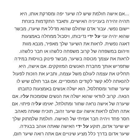
…אם אישה חולמת שיש לה שיער יפה ומסרקת אותו, היא
תהיה זהירה בענייניה האישיים, ותאבד התקדמות בזנחת
יישום נפשי. עבור אדם שחולם שהוא מדלל את שיערו, מבשר
שהוא יהיה עני
על ידי
נדיבותו, ויסבול ממחלה באמצעות
דאגה נפשית. לראות את השיער שלך מאפיר, מנבא מוות
וזיהום במשפחה של קרוב משפחה כלשהו או חבר כלשהו.
לראות את עצמך מכוסה בשיער, מבשר פינוק בוויסות במידה
שתפריש אותך מחברת האנשים המזוקקים. אם אישה, היא
תחליט את עצמה לעולם משל עצמה, ותביע את הזכות לפעול
להנאתה ללא קשר לקודים המוסריים. אם גבר חולם שיש לו
שיער שחור ומסתלסל, הוא ישלה אנשים באמצעות כתובתו
הנאה. קרוב לוודאי שהוא ישלה את הנשים שסומכות
על
יו. אם
שיערה של אישה נראה שחור ומתולתל, יאוימו
על
יה פיתוי. אם
אתה חולם לראות אישה עם שיער זהוב, תוכיח שאתה מאהב
חסר פחד ויהיה חבר אמיתי של האישה. חולמת שלמתוק שלך
יש שיער אדום, תוקע
על ידי
האישה שאתה אוהב בבגידה.
שיער אדום בדרך כלל מציע שינויים אם אתה רואה שיער חום,