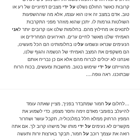
קרובות כאשר החולם נשלט
על ידי
מצבים דמיוניים של רע או
טוב. אדם במצב זה אינו הוא עצמו, אלא מה שההשפעות
השולטות גורמות לו. יתכן שהוא מוזהר מפני התקרבות
לתנאים או מחילוץ מהם. בחלומות שלנו אנו קרובים יותר ל
אני
האמיתי שלנו מאשר לחיים ערים. האירועים המחרידים או
הנעימים שנראו ונשמעו
על
ינו בחלומותינו הם הכל מעשינו,
הם משקפים את המצב האמיתי של הנשמה והגוף שלנו,
ואנחנו לא יכולים לברוח מהם אלא אם כן נבריח אותם
מהווייתנו
על ידי
שימוש בטוב. מחשבות ומעשים, בכוח הרוח
שבתוכנו. ראה גופה….
…לחלום
על
חמור שמתבדר בפניך, מציין שאתה עומד
להיעלב בפומבי מאדם זימה וחסר מצפון. כדי לשמוע את
המפץ הרחוק ממלא חלל במלנכוליה, תקבל עושר ושחרור
מקשרים לא נעימים
על ידי
מותו של מישהו קרוב לך. אם אתה
רואה את עצמך רוכב
על
חמור, תבקר בארצות זרות ותעשה