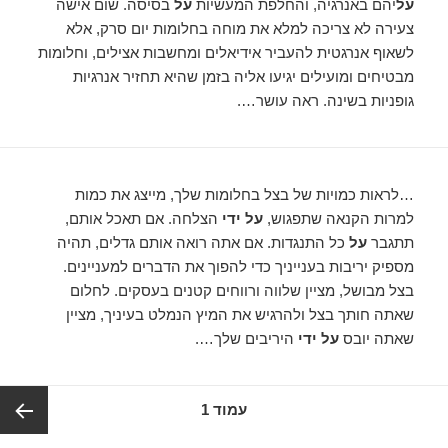
על
יהם באנרגיה, והחלפת המעשיות
על
בסיסה. שום אישה
צעירה לא צריכה למלא את מוחה בחלומות יום סרק, אלא
לשאוף אנרגטית להעביר אידיאלים ומחשבות אצילים, וחלומות
מבטיחים ומועילים יגיעו אליה בזמן שהיא תחזיר אנרגיות
גופניות בשינה. ראה עושר….
…לראות כמויות של בצל בחלומות שלך, מייצג את כמות
למרות הקנאה שתפגוש,
על ידי
הצלחה. אם תאכל אותם,
תתגבר
על
כל התנגדות. אם אתה רואה אותם גדלים, תהיה
מספיק יריבות בענייניך כדי להפוך את הדברים למעניינים.
בצל מבושל, מציין שלווה ורווחים קטנים בעסקים. לחלום
שאתה חותך בצל ולהרגיש את המיץ הנמלט בעיניך, מציין
שאתה יובס
על ידי
היריבים שלך….
ניווט
עמוד
1