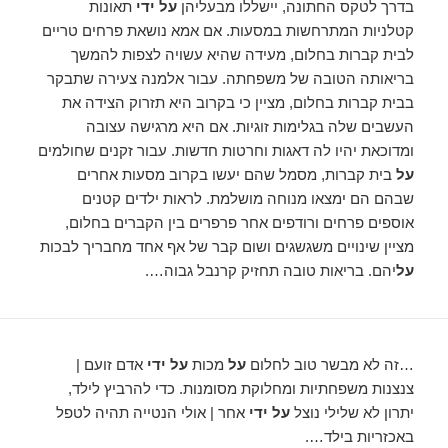
בדרך לטקס החתונה, יישללו מבעליהן
על ידי
תאונות
קטלניות המתרחשות במסעות. אם אמא נושאת פרחים טריים
לבית קברות בחלום, מעידה שהיא עשויה לצפות להמשך
בריאותה הטובה של משפחתה. עבור אלמנה צעירה שתבקר
בבית קברות בחלום, מציין כי בקרוב היא תזרוק הצידה את
העשבים שלה בגלימות זוגיות. אם היא מרגישה עצובה
ומדוכאת יהיו לה דאגות וחרטות חדשות. עבור זקנים שחולמים
על
בית קברות, מסמל שהם יעשו בקרוב מסעות אחרים
שבהם הם ימצאו מנוחה מושלמת. לראות ילדים קטנים
אוספים פרחים ורודפים אחר פרפרים בין הקברים בחלום,
מציין שינויים משגשגים ושום קבר של אף אחד מחבריך לבכות
על
יהם. בריאות טובה תחזיק קרנבל גבוה….
…זה לא מבשר טוב לחלום
על
מכות
על ידי
אדם זועם |
צנצנות משפחתיות ומחלוקת מסומנות. כדי להרביץ לילד,
יתרון לא שלילי נוצל
על ידי
אחר | אולי הנטייה תהיה לטפל
באכזריות בילד….