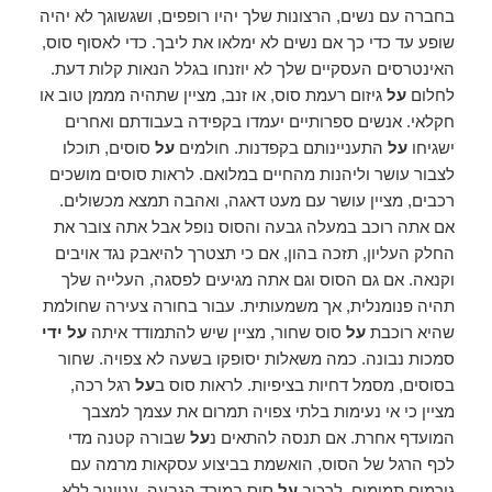
בחברה עם נשים, הרצונות שלך יהיו רופפים, ושגשוגך לא יהיה
שופע עד כדי כך אם נשים לא ימלאו את ליבך. כדי לאסוף סוס,
האינטרסים העסקיים שלך לא יוזנחו בגלל הנאות קלות דעת.
לחלום
על
גיזום רעמת סוס, או זנב, מציין שתהיה מממן טוב או
חקלאי. אנשים ספרותיים יעמדו בקפידה בעבודתם ואחרים
ישגיחו
על
התעניינותם בקפדנות. חולמים
על
סוסים, תוכלו
לצבור עושר וליהנות מהחיים במלואם. לראות סוסים מושכים
רכבים, מציין עושר עם מעט דאגה, ואהבה תמצא מכשולים.
אם אתה רוכב במעלה גבעה והסוס נופל אבל אתה צובר את
החלק העליון, תזכה בהון, אם כי תצטרך להיאבק נגד אויבים
וקנאה. אם גם הסוס וגם אתה מגיעים לפסגה, העלייה שלך
תהיה פנומנלית, אך משמעותית. עבור בחורה צעירה שחולמת
שהיא רוכבת
על
סוס שחור, מציין שיש להתמודד איתה
על ידי
סמכות נבונה. כמה משאלות יסופקו בשעה לא צפויה. שחור
בסוסים, מסמל דחיות בציפיות. לראות סוס ב
על
רגל רכה,
מציין כי אי נעימות בלתי צפויה תמרום את עצמך למצבך
המועדף אחרת. אם תנסה להתאים נ
על
שבורה קטנה מדי
לכף הרגל של הסוס, הואשמת בביצוע עסקאות מרמה עם
גורמים תמימים. לרכוב
על
סוס במורד הגבעה, ענייניך ללא