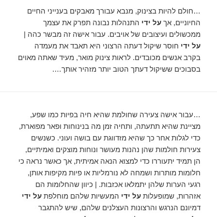
…חולם להיות בצינוק, מנבא עבורך מאבקים בענייני החיים
החיוניים, אך
על ידי
התנהלות נבונה תפרק את עצמך
ממכשולים ועיצובים של אויבים. עבור אישה זה מבשר כהה |
על ידי
חוסר שיקול דעתה הרצוני היא תאבד את מעמדה
בקרב אנשים מכובדים. לראות צינוק מואר, מעיד שאתה מאוים
בסבוכים ששיקול דעתך הטוב יותר מזהיר אותך….
…עבור אישה צעירה שחולמת שהיא חיה בפיות כמו שפע,
מציינת שהיא תתעתה, ותחיה זמן מה בנינוחות ופאר מפוארת,
כדי לגלות אחר כך שהיא מזדווגת עם בושה ועוני. כשנשים
צעירות חולמות שהן נהנות מעושר ונוחות מוצקים ואמיתיים,
הן תמיד יתעוררו כדי למצוא הנאה אמיתית, אך כאשר נראה כי
חלומות מותרות ושמחה לא נורמליות או פיות מקיפות אותן,
רגעי הערות שלהן יתמלאו אכזבות. | כיוון שהחלומות הם
אזהרות, שמופעלות
על ידי
המעשיות שלהם מוחלפת
על ידי
דמיונם הנרגש והרצונות העצלנים שלהם, שיש להתגבר