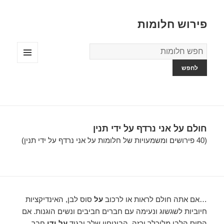
פירוש חלומות
מילון
החלומות
תפריטים
ווידג'טים
חולם על אני נרדף על ידי תנין
(40 פירושים ומשמעויות של חלומות על אני נרדף על ידי תנין)
…אם אתה חולם לראות או לרכוב
על
סוס לבן, האינדיקציות
חיוביות לשגשוג ונעימה עם חברים חביבים ונשים הוגנות. אם
הסוס הלבן מלוכלך ורזה, הביטחון שלך יבגוד
על ידי
חבר