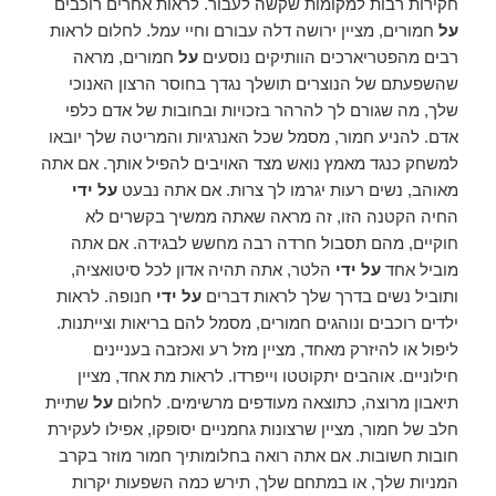
חקירות רבות למקומות שקשה לעבור. לראות אחרים רוכבים
על
חמורים, מציין ירושה דלה עבורם וחיי עמל. לחלום לראות
רבים מהפטריארכים הוותיקים נוסעים
על
חמורים, מראה
שהשפעתם של הנוצרים תושלך נגדך בחוסר הרצון האנוכי
שלך, מה שגורם לך להרהר בזכויות ובחובות של אדם כלפי
אדם. להניע חמור, מסמל שכל האנרגיות והמריטה שלך יובאו
למשחק כנגד מאמץ נואש מצד האויבים להפיל אותך. אם אתה
מאוהב, נשים רעות יגרמו לך צרות. אם אתה נבעט
על ידי
החיה הקטנה הזו, זה מראה שאתה ממשיך בקשרים לא
חוקיים, מהם תסבול חרדה רבה מחשש לבגידה. אם אתה
מוביל אחד
על ידי
הלטר, אתה תהיה אדון לכל סיטואציה,
ותוביל נשים בדרך שלך לראות דברים
על ידי
חנופה. לראות
ילדים רוכבים ונוהגים חמורים, מסמל להם בריאות וצייתנות.
ליפול או להיזרק מאחד, מציין מזל רע ואכזבה בעניינים
חילוניים. אוהבים יתקוטטו וייפרדו. לראות מת אחד, מציין
תיאבון מרוצה, כתוצאה מעודפים מרשימים. לחלום
על
שתיית
חלב של חמור, מציין שרצונות גחמניים יסופקו, אפילו לעקירת
חובות חשובות. אם אתה רואה בחלומותיך חמור מוזר בקרב
המניות שלך, או במתחם שלך, תירש כמה השפעות יקרות