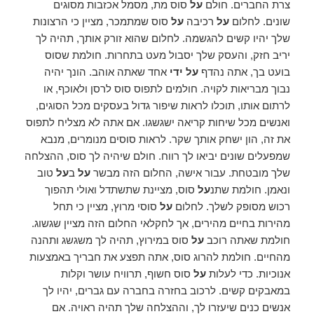
צרת החברים. חולם
על
סוס מת, מסמל אכזבות מסוגים
שונים. לחלום
על
רכיבה
על
סוס שמתמכר, מציין כי הרצונות
שלך יהיו קשים להגשמה. לחלום שהוא זורק אותך, תהיה לך
יריב חזק, והעסק שלך יסבול מעט בתחרות. חולמת שסוס
בועט בך, אתה נהדף
על ידי
אחד שאתה אוהב. הונך יהיה
נבוך מבריאות לקויה. חולמים לתפוס סוס לרסן ולאוכף, או
לרתום אותו, תוכלו לראות שיפור גדול בעסקים מכל הסוגים,
ואנשים מכל שיחות קריאה ישגשגו. אם אתה לא מצליח לתפוס
את זה, הון ישחק אותך שקר. לראות סוסים מנומרים, מנבא
שמפעלים שונים יביאו לך רווח. חולם שיהיה לך סוס, ההצלחה
שלך מובטחת. עבור אישה, החלום הזה מבשר
על
ב
על
טוב
ונאמן. חולמת שתנ
על
סוס, מציינת שתשתדל ואולי תהפוך
רכוש מסופק לשלך. לחלום
על
סוסי מרוץ, מציין כי תחל
מהירות בחיים מהירים, אך לחקלאי החלום הזה מציין שגשוג.
חולמת שאתה רוכב
על
סוס במירוץ, תהיה לך משגשג ותהנה
מהחיים. חולמת להרוג סוס, אתה תפצע את חבריך באמצעות
אנוכיות. כדי לעלות
על
סוס חשוף, תרוויח עושר וקלות
במאבקים קשים. לרכוב בחזרה בחברה עם גברים, יהיו לך
אנשים כנים שיעזרו לך, וההצלחה שלך תהיה ראויה. אם