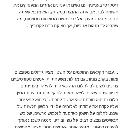
דיסקרטי בענייניך עם נשים או עניינים אחרים המעסיקים את
תשומת לבך. אם אתה המנצח במשחק, הוא מנבא שאתה
תהיה מחוזר ומוערך
על ידי
דמויות מסולסות מסוימות, מה
שמביא לך הנאות אנוכיות, אך מצוקה רבה לקרוביך….
…עבור חקלאים החולמים
על
השטן, מציין גידולים מפוצצים
ומוות בקרב מניות, גם מחלות משפחתיות. אנשים ספורטיביים
צריכים לשים לב לחלום הזה כאזהרה להיזהר בענייניהם,
מכיוון שהם עשויים לצאת מעבר לחוקי מדינתם. עבור מטיף,
חלום זה הוא הוכחה שאי אפשר להכחיש כי הוא קנאי יתר,
ועליו לקדם את עבודתו לאלוהים
על ידי
הלשון הלשנה של
שכנו. לחלום
על
השטן כאדם גדול ולבוש מרשים, שלובש
תכשיטים נוצצים רבים
על
גופו ובידיו, ומנסה לשכנע אותך
להיכנס למגוריו, מזהיר אותך שאנשים חסרי מצפון מחפשים