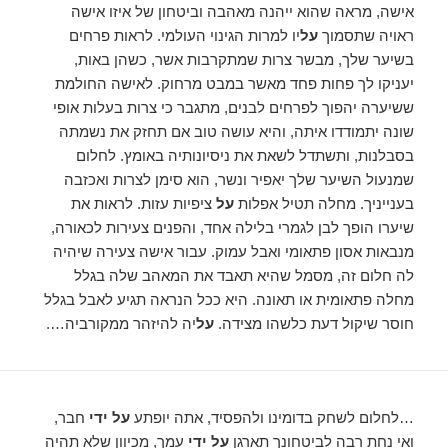
אישה, מראה שהוא ייהנה מאהבה וביטחון של איזו אישה
ראויה שתסמוך
על
יו למרות הגינוי העולמי. לראות פרחים
בשיער שלך, מבשר צרות שמתקרבות אשר, כשהן באות,
יעניקו לך פחות פחד מאשר במבט מרחוק. לאישה החולמת
ששיערה יהפוך לפרחים לבנים, מתגבר כי צרות בעלות אופי
שונה יתמודדו איתה, והיא עושה טוב אם תחזק את נשמתה
בסבלנות, ותשתדל לשאת את ניסיונותיה באומץ. לחלום
שמנעול השיער שלך יאפיר ונשר, הוא סימן לצרות ואכזבה
בענייניך. מחלה תטיל אפלות
על
ציפיות עזות. לראות את
שיערו הופך לבן לגמרי בלילה אחד, והפנים צעירות לכאורה,
מנבאות אסון פתאומי ואבל עמוק. עבור אישה צעירה שיהיה
לה חלום זה, מסמל שהיא תאבד את המאהב שלה בגלל
מחלה פתאומית או תאונה. היא ככל הנראה תגיע לאבל בגלל
חוסר שיקול דעת כלשהו מצידה.
על
יה להיזהר ממקורביה….
…לחלום לשחק בדומינו ולהפסיד, אתה יופתע
על ידי
חבר,
ואי נחת רבה לביטחונך תארגן
על ידי
עמך, מכיוון שלא תהיה