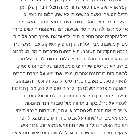
קנאי או אישה. אם הסוס שחור, אתה תצליח בהון שלך, אך
תרגל הטעיה, ואשם במשימות. לאישה, חלום זה מציין כי
בעלה בוגד. חולם
על
סוסים כהים, מסמל תנאים משגשגים,
אך כמות גדולה של חוסר שביעות רצון. תענוגות חולפים בדרך
כלל עוקבים אחר החלום הזה. לראות את עצמך רוכב
על
סוס
מפרץ משובח, מציין
על
יית הון וסיפוק תשוקה. עבור אישה, זה
מנבא התקדמות חשובה. היא תיהנה מדברים חומריים. לרכוב
או לראות סוסים חולפים, מציין קלות ונוחות. לרכוב
על
סוס
בורח, האינטרסים שלך ייפגעו מטמטום של חבר או מעסיק.
לראות סוס בורח עם אחרים, מציין שתשמע
על
מחלת חברים.
לראות סטלנים משובחים, זה סימן להצלחה ולמחיה גבוהה,
ותשוקה מופרכת תשלט בך. לראות סוסות לידה, מציין חביבות
והיעדר קנאה בין הנשואים והמתוקים. לרכוב
על
סוס כדי
לעלות
על
נחל, בקרוב תחווה מזל טוב ותיהנה מהנאות
עשירות. אם הזרם לא מסודר או עכור, השמחות הצפויות יהיו
מעט מאכזבות. לשחות
על
גב סוס דרך זרם מים צלול ויפה,
תפיסת האושר הנלהב שלך תתממש במהירות. עבור איש
עסקים, חלום זה מבשר רווח גדול. לראות סוס פצוע, מנבא את