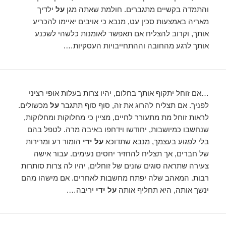
והתמדה בקשיים מתגברים. חולמת שאתה מגן
על
ילדיך
מאריה באמצעות סכין עט, מנבא כי אויבים יאיימו להכריע
אותך, וקרוב להצליח אם תאפשר לאומנות כלשהי לשכנע
אותך לרגע מהחובה וההתחייבויות העסקיות….
…אם זוחל יתקוף אותך בחלום, יהיו צרות בעלות אופי רציני
לפניך. אם תצליח להרוג את זה, סוף סוף תתגבר
על
מכשולים.
לראות זוחל מת מתעורר לחיים, מציין כי מחלוקות ומחלוקות,
שנחשבו כמיושבות, יחודשו וידחפו באיבה מרה. לטפל בהם
בלי לפגוע בעצמך, מנבא שתדוכא
על ידי
הומור רע ומרירות
של חברים, אך תצליח להחזיר יחסים נעימים. עבור אישה
צעירה שתראה סוגים שונים של זוחלים, יהיו לה צרות סותרות
רבות. המאהב שלה יפתח מחשבות לאחרים. אם מישהו מהם
ינשך אותה, היא תחליף אותה
על ידי
יריבה….