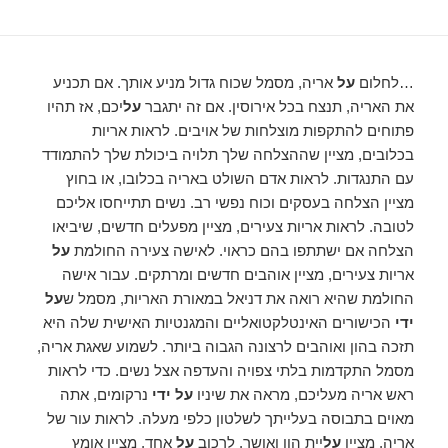
…לחלום
על
אריה, מסמל שכוח גדול מניע אותך. אם תכניע
את האריה, תנצח בכל אירוסין. אם זה יתגבר
על
יכם, אז תהיו
פתוחים להתקפות מוצלחות של אויבים. לראות אריות
בכלובים, מציין שההצלחה שלך תלויה ביכולת שלך להתמודד
עם התנגדות. לראות אדם השולט באריה בכלובו, או בחוץ
מציין הצלחה בעסקים וכוח נפשי רב. נשים תתייחסו אליכם
לטובה. לראות אריות צעירים, מציין מפעלים חדשים, שיביאו
הצלחה אם ישתתפו בהם כראוי. לאישה צעירה החולמת
על
אריות צעירים, מציין אוהבים חדשים ומרתקים. עבור אישה
החולמת שהיא רואה את דניאל במאורת האריות, מסמל ש
על
ידי
הכישורים האינטלקטואליים והמגנטיות האישית שלה היא
תזכה בהון ואוהבים לרצונה הגבוה ביותר. לשמוע שאגת אריה,
מסמל התקדמות בלתי צפויה והעדפה אצל נשים. כדי לראות
ראש אריה מעליכם, מראה את שיניו
על ידי
נרקומים, אתה
מאוים בתבוסה בעלייתך לשלטון כלפי מעלה. לראות עור של
אריה, מציין
על
יית הון ואושר. לרכוב
על
אחד, מציין אומץ