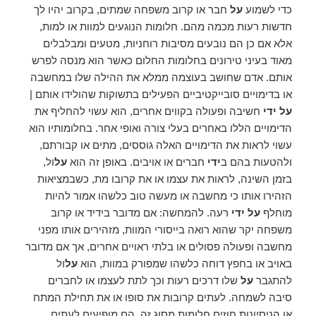
כדי לשמוע
על
חבר או קרוב משפחה שמתים, בקרוב יהיו לך
חדשות רעות מכמה מהם. חלומות הנוגעים למוות או למות,
אלא אם כן הם נובעים מסיבות רוחניות, מטעים ומבלבלים
מאוד בעיני טירונים בחלומות החלום כאשר הוא מנסה לפרש
אותם. אדם שחושב בעוצמה ממלא את ההילה שלו במחשבה
או בדימויים סובייקטיביים הפעילים בתשוקות שהולידו אותם |
על ידי
חשיבה ופעולה בקווים אחרים, הוא עשוי להחליף את
הדימויים הללו באחרים בעלי צורה ואופי אחר. בחלומותיו הוא
עשוי לראות את הדימויים האלה גוססים, מתים או קבורתם,
ולהטעות בהם ב
ידי
חברים או אויבים. באופן זה הוא
על
ול,
בזמן השינה, לראות את עצמו או את קרובו מת, כשבמציאות
הזהירו אותו כי מחשבה או מעשה טוב כלשהו אמור להיות
מוחלף
על ידי
רעה. להמחשה: אם מדובר בידיד או קרוב
משפחה יקר שהוא רואה בייסורי המוות, מזהירים אותו מפני
מחשבה ופעולה פסולים או בלתי ראויים אחרים, אך אם מדובר
באויב או בחפץ דוחה כלשהו שמפורק במוות, הוא
על
ול
להתגבר
על
שלו דרכים רעות וכך לתת לעצמו או לחברים
סיבה לשמחה. לעתים קרובות את סופו או את תחילת המתח
או הניסיונות חוזים חלומות מסוג זה. הם מופיעים לעתים