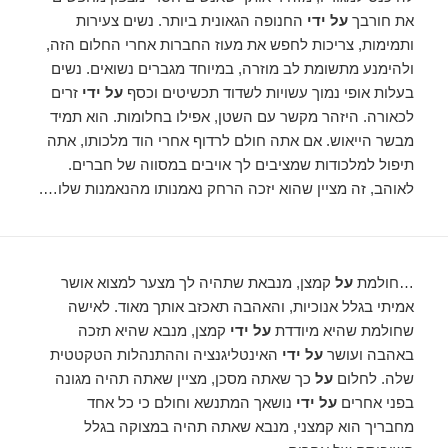
את חורבך
על ידי
החנופה הגאונית ביותר. נשים צעירות
ותמימות, צריכות לחפש את מעוז החברות אחרי החלום הזה,
ולהימנע מתשומת לב מוזרה, במיוחד מגברים נשואים. נשים
בעלות אופי נמוך עשויות לשדוד תכשיטים וכסף
על ידי
זרים
לכאורה. היזהר מקשר עם השטן, אפילו בחלומות. הוא תמיד
מבשר הייאוש. אם אתה חולם לרדוף אחרי הוד מלכותו, אתה
תיפול למלכודות שמציבים לך אויבים במסווה של חברים.
לאוהב, זה מציין שהוא יזכה הרחק נאמנותו מהנאמנות שלו….
…חולמת
על
קמצן, מנבאת שתהיה לך מצער למצוא אושר
אמיתי בגלל אנוכיות, והאהבה תאכזב אותך מאוד. לאישה
שחולמת שהיא מיודדת
על ידי
קמצן, מנבא שהיא תזכה
באהבה ועושר
על ידי
האינטליגנציה וההתנהלות הטקטטית
שלה. לחלום
על
כך שאתה מסכן, מציין שאתה תהיה מגונה
בפני אחרים
על ידי
נושאך המתנשא וחולם כי כל אחד
מחבריך הוא קמצני, מנבא שאתה תהיה במצוקה בגלל