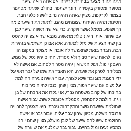
אתה תהיה מצער בבחירת קריירה. אם אתה רואה שיער
מטופח ומסורק בקפידה, הונך ישתפר. בחולם שאתה מסתפר
בצמוד לקרקפת, מציין שאתה תהיה נדיב לשפע כלפי חבר.
חסינות תהיה הפירות שצומחים מהם. לראות את השיער צומח
רך ושופע, מסמל אושר ויוקרה. כדי שאישה תשווה שיער לבן
עם שחור, אותו היא נוטלת מראשה, מנבא שהיא צפויה להסס
בין שתי הצעות של מזל לכאורה, אלא אם כן תשתמש בזהירות
רבה, תבחר בזאת שתאפשר לה אובדן או מצוקה במקום הון
נעים. לראות שיער סבוך ולא מסודר, החיים יהיו נטל של ממש,
העסק ייפול, ועול הנישואין יהיה מטריד לסחוב. אם אישה לא
מצליחה לסרק את שערה, היא תאבד את שמו של גבר ראוי
על
ידי
הפגנת מזג ובוז שלא לצורך. עבור אישה צעירה החולמת
על
נשים עם שיער אפור, מציין שהן יכנסו לחייה כיריבות
בחיבתו של קרוב משפחה גברי, או יעקרו את אהבתה של בן
זוגה. חולמת להסתפר, מסמלת אכזבות קשות. עבור אישה
שחולמת ששערה נושר והתקרחות ניכרת, היא תצטרך להרוויח
פרנסה משלה, מכיוון שהון עבר
על
יה. עבור גבר או אישה
החולמים שיש להם שיער של לובן מושלג, מציין שהם ייהנו
ממסע נעים ומזל בחיים. עבור גבר שמלטף את שיערה של