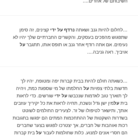
חשיבותם של אחרים….
…לחלום להיות גנב ושאתה
נרדף על ידי
קצינים, זה סימן
שתפגוש מהפכים בעסקים, והקשרים החברתיים שלך יהיו לא
נעימים. אם אתה רודף אחר גנב או תופס אותו, תתגבר
על
אויביך. ראה גניבה….
…כשאתה חולם להיות בבית קברות יפה ומטופח, יהיו לך
חדשות בלתי צפויות
על
החלמתו של מי שספגת כמת, ויהיה
לך תוארך טוב לאדמות שנכבשו
על ידי
שורשים. כדי לראות
בית
על
מין ישן גדל ונשכח, תחיה לראות את כל יקיריך עוזבים
אותך, ותישאר לטיפולו של זר. לצעירים החולמים לשוטט
בשדרות השקטות של ההתחכמות המתים הם יפגשו בתגובות
רכות ואוהבות של חברים, אך יצטרכו לפגוש בצער שחברים
הם חסרי אונים למנוע. כלות שחולמות לעבור
על
בית קברות